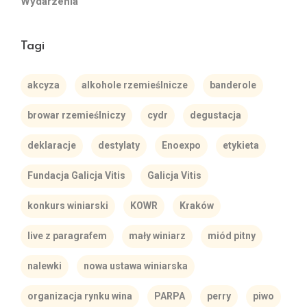
Wydarzenia
Tagi
akcyza
alkohole rzemieślnicze
banderole
browar rzemieślniczy
cydr
degustacja
deklaracje
destylaty
Enoexpo
etykieta
Fundacja Galicja Vitis
Galicja Vitis
konkurs winiarski
KOWR
Kraków
live z paragrafem
mały winiarz
miód pitny
nalewki
nowa ustawa winiarska
organizacja rynku wina
PARPA
perry
piwo