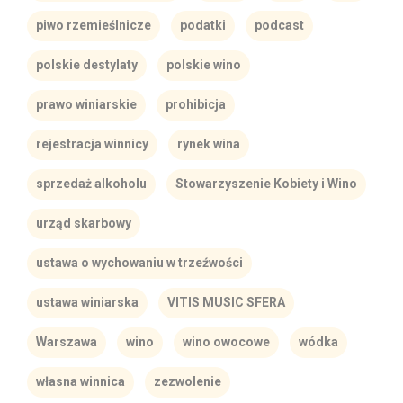
piwo rzemieślnicze
podatki
podcast
polskie destylaty
polskie wino
prawo winiarskie
prohibicja
rejestracja winnicy
rynek wina
sprzedaż alkoholu
Stowarzyszenie Kobiety i Wino
urząd skarbowy
ustawa o wychowaniu w trzeźwości
ustawa winiarska
VITIS MUSIC SFERA
Warszawa
wino
wino owocowe
wódka
własna winnica
zezwolenie