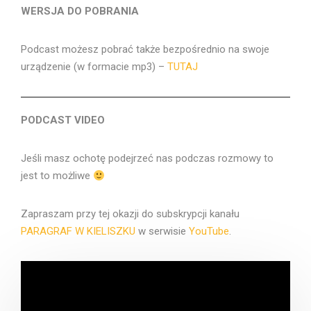
WERSJA DO POBRANIA
Podcast możesz pobrać także bezpośrednio na swoje
urządzenie (w formacie mp3) –
TUTAJ
PODCAST VIDEO
Jeśli masz ochotę podejrzeć nas podczas rozmowy to
jest to możliwe
Zapraszam przy tej okazji do subskrypcji kanału
PARAGRAF W KIELISZKU
w serwisie
YouTube
.