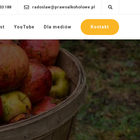
33 188
radoslaw@prawoalkoholowe.pl
Kontakt
st
YouTube
Dla mediów