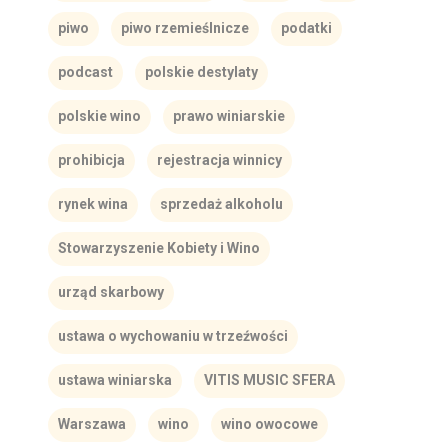
piwo
piwo rzemieślnicze
podatki
podcast
polskie destylaty
polskie wino
prawo winiarskie
prohibicja
rejestracja winnicy
rynek wina
sprzedaż alkoholu
Stowarzyszenie Kobiety i Wino
urząd skarbowy
ustawa o wychowaniu w trzeźwości
ustawa winiarska
VITIS MUSIC SFERA
Warszawa
wino
wino owocowe