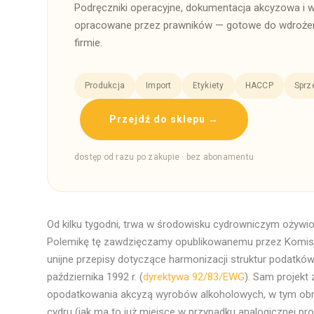
Podręczniki operacyjne, dokumentacja akcyzowa i 
opracowane przez prawników — gotowe do wdrożen
firmie.
Produkcja
Import
Etykiety
HACCP
Sprz
Przejdź do sklepu →
dostęp od razu po zakupie · bez abonamentu
Od kilku tygodni, trwa w środowisku cydrowniczym ożywion
Polemikę tę zawdzięczamy opublikowanemu przez Komisj
unijne przepisy dotyczące harmonizacji struktur podatkó
października 1992 r. (
dyrektywa 92/83/EWG
). Sam projekt
opodatkowania akcyzą wyrobów alkoholowych, w tym obni
cydru (jak ma to już miejsce w przypadku analogicznej pr