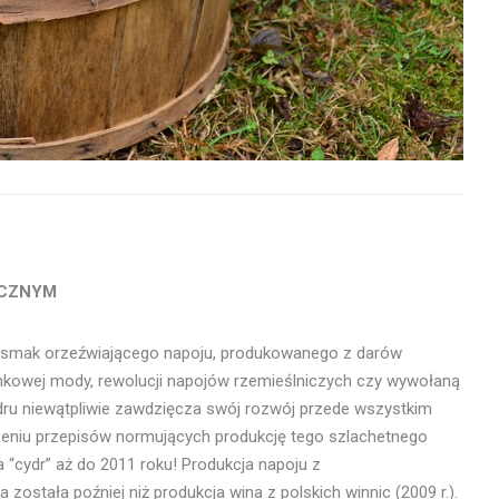
YCZNYM
wo smak orzeźwiającego napoju, produkowanego z darów
rynkowej mody, rewolucji napojów rzemieślniczych czy wywołaną
dru niewątpliwie zawdzięcza swój rozwój przede wszystkim
dzeniu przepisów normujących produkcję tego szlachetnego
“cydr” aż do 2011 roku! Produkcja napoju z
stała poźniej niż produkcja wina z polskich winnic (2009 r.).