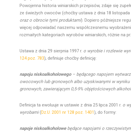
Powojenna historia winiarskich przepisów, zdaje się zu
ze świeżych owoców (choćby ustawa z dnia 18 listopada 
oraz o obrocie tymi produktami
). Dopiero późniejsze reg
więcej odpowiadać naszemu współczesnemu wyobrażeniu c
rozmaitych kategoriach wyrobów winiarskich, różnie na pr
Ustawa z dnia 29 sierpnia 1997 r.
o wyrobie i rozlewie wy
124 poz. 783
), definiuje choćby definicję:
napoju niskoalkoholowego
– będącego napojem wytwarz
owocowych lub gronowych albo uzyskiwanymi w wyniku c
gronowych, zawierającym 0,5-9% objętościowych alkoho
Definicja ta ewoluuje w ustawie z dnia 25 lipca 2001 r.
o wy
wyrobami
(
Dz.U. 2001 nr 128 poz. 1401
), do formy:
napoje niskoalkoholowe
będące napojami o rzeczywistym