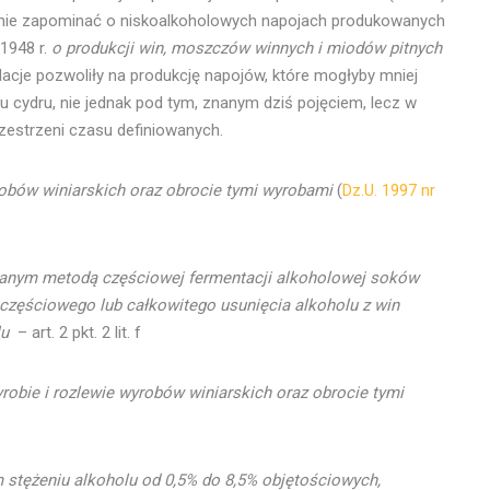
pełnie zapominać o niskoalkoholowych napojach produkowanych
1948 r.
o produkcji win, moszczów winnych i miodów pitnych
ulacje pozwoliły na produkcję napojów, które mogłyby mniej
ydru, nie jednak pod tym, znanym dziś pojęciem, lecz w
zestrzeni czasu definiowanych.
robów winiarskich oraz obrocie tymi wyrobami
(
Dz.U. 1997 nr
anym metodą częściowej
fermentacji alkoholowej soków
zęściowego lub całkowitego usunięcia alkoholu z win
lu
– art. 2 pkt. 2 lit. f
robie i rozlewie wyrobów winiarskich oraz obrocie tymi
 stężeniu alkoholu
od 0,5% do 8,5% objętościowych,