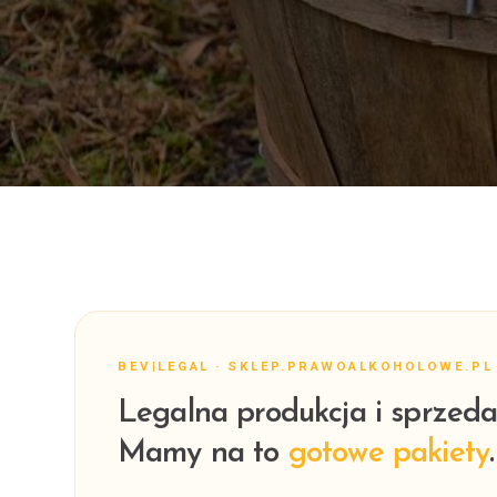
BEV|LEGAL · SKLEP.PRAWOALKOHOLOWE.PL
Legalna produkcja i sprzeda
Mamy na to
gotowe pakiety
.