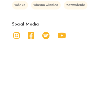
wódka
własna winnica
zezwolenie
Social Media