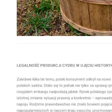
LEGALNOŚĆ PRODUKCJI CYDRU W UJĘCIU HISTOR
Zaledwie kilka lat temu, polski konsument odkrył na no
polskich sadów. Stało się to jednak nie tylko za sprawą 
rosyjskim embargo nadpodażą jabłek. Rynek polskiego cy
istotnej zmianie sytuacji prawnej a konkretnie – wprowa
napoju. Rodzime prawodawstwo nie znało bowiem pojęcia 
najpopularniejszych w naszym kraju owoców, unormowana zo