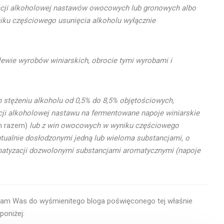
tacji alkoholowej nastawów owocowych
lub gronowych albo
iku częściowego usunięcia alkoholu wyłącznie
lewie wyrobów winiarskich, obrocie tymi wyrobami i
stężeniu alkoholu od 0,5% do 8,5% objętościowych,
ji alkoholowej nastawu na fermentowane napoje winiarskie
ym razem)
lub z win owocowych w wyniku częściowego
tualnie dosłodzonymi jedną lub wieloma substancjami, o
matyzacji dozwolonymi substancjami aromatycznymi (napoje
syłam Was do wyśmienitego bloga poświęconego tej właśnie
oniżej: