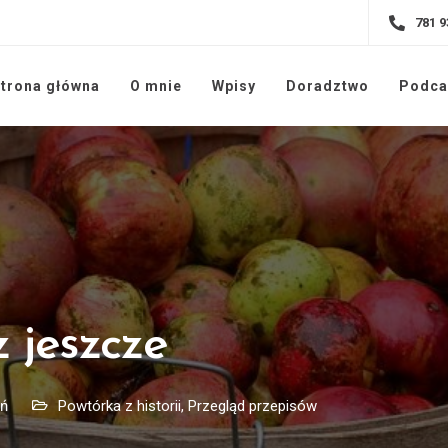
781 9
trona główna
O mnie
Wpisy
Doradztwo
Podca
z jeszcze
oń
Powtórka z historii
,
Przegląd przepisów