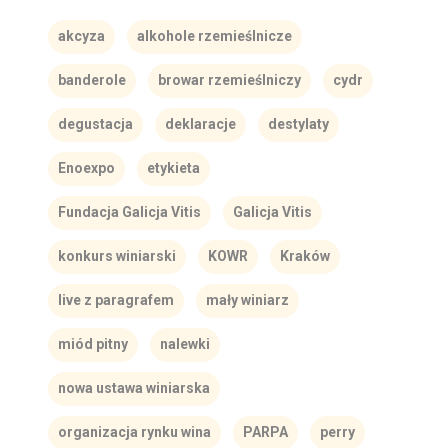
akcyza
alkohole rzemieślnicze
banderole
browar rzemieślniczy
cydr
degustacja
deklaracje
destylaty
Enoexpo
etykieta
Fundacja Galicja Vitis
Galicja Vitis
konkurs winiarski
KOWR
Kraków
live z paragrafem
mały winiarz
miód pitny
nalewki
nowa ustawa winiarska
organizacja rynku wina
PARPA
perry