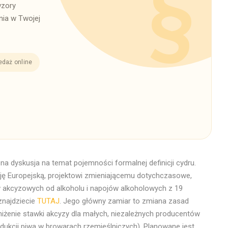
wzory
ia w Twojej
edaż online
a dyskusja na temat pojemności formalnej definicji cydru.
ę Europejską, projektowi zmieniającemu dotychczasowe,
w akcyzowych od alkoholu i napojów alkoholowych z 19
 znajdziecie
TUTAJ
. Jego główny zamiar to zmiana zasad
żenie stawki akcyzy dla małych, niezależnych producentów
odukcji piwa w browarach rzemieślniczych). Planowane jest