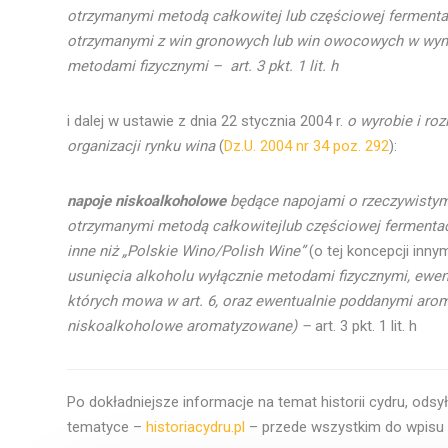
otrzymanymi metodą całkowitej
lub częściowej fermen
otrzymanymi z win gronowych lub win owocowych
w wyn
metodami
fizycznymi – art. 3 pkt. 1 lit. h
i dalej w ustawie z dnia 22 stycznia 2004 r.
o wyrobie i roz
organizacji rynku wina
(
Dz.U. 2004 nr 34 poz. 292
):
napoje niskoalkoholowe
będące napojami o rzeczywistym 
otrzymanymi metodą całkowitejlub częściowej fermentac
inne niż „Polskie Wino/Polish Wine”
(o tej koncepcji inn
usunięcia alkoholu wyłącznie metodami fizycznymi, ewen
których mowa w art. 6, oraz ewentualnie poddanymi aro
niskoalkoholowe
aromatyzowane) –
art. 3 pkt. 1 lit. h
Po dokładniejsze informacje na temat historii cydru, od
tematyce –
historiacydru.pl
– przede wszystkim do wpisu p