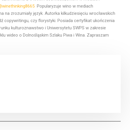
winethinking8665
Popularyzuje wino w mediach
a na zrozumiały język. Autorka kilkudziesięciu wrocławskich
 copywritingu, czy florystyki. Posiada certyfikat ukończenia
runku kulturoznawstwo i Uniwersytetu SWPS w zakresie
yklu wideo o Dolnośląskim Szlaku Piwa i Wina. Zapraszam