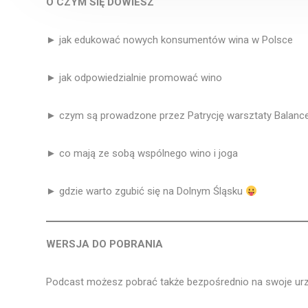
O CZYM SIĘ DOWIESZ
► jak edukować nowych konsumentów wina w Polsce
► jak odpowiedzialnie promować wino
► czym są prowadzone przez Patrycję warsztaty Balan
► co mają ze sobą wspólnego wino i joga
► gdzie warto zgubić się na Dolnym Śląsku
WERSJA DO POBRANIA
Podcast możesz pobrać także bezpośrednio na swoje ur