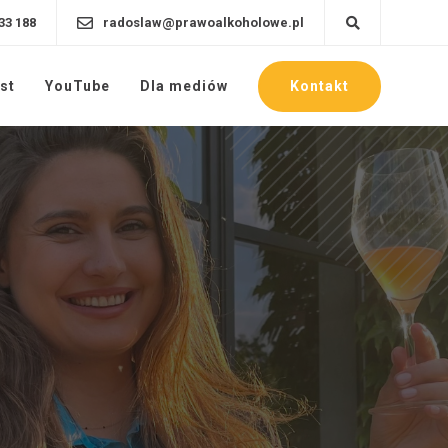
33 188
radoslaw@prawoalkoholowe.pl
Kontakt
st
YouTube
Dla mediów