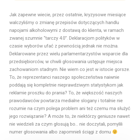
Jak zapewne wiecie, przez ostatnie, kryzysowe miesiące
walczyliśmy o zmianę przepisów dotyczących handlu
napojami alkoholowymi z dostawą do klienta, w ramach
zwanej szumnie “tarczy 4.0”. Deklaracjom polityków w
czasie wyborów ufać z pewnością jednak nie można.
Deklarowane przez wielu parlamentarzystów wsparcie dla
przedsiębiorców, w chwili głosowania ustępuje miejsca
zachowaniom stadnym. Nie wiem co jest w istocie gorsze.
To, że reprezentanci naszego społeczeństwa naiwnie
poddają się kompletnie nieprawdziwym statystykom jak
reklamie proszku do prania? To, że większość naszych
prawodawców powtarza medialne slogany i totalnie nie
rozumie na czym polega problem ani też czemu ma służyć
jego rozwiązanie? A może to, że niektórzy geniusze nawet
nie wiedzieli za czym głosują bo… nie doczytali, pomylili
numer głosowania albo zapomnieli ściągi z domu