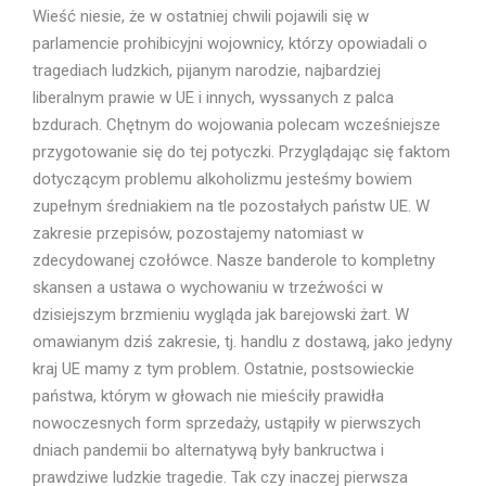
Wieść niesie, że w ostatniej chwili pojawili się w
parlamencie prohibicyjni wojownicy, którzy opowiadali o
tragediach ludzkich, pijanym narodzie, najbardziej
liberalnym prawie w UE i innych, wyssanych z palca
bzdurach. Chętnym do wojowania polecam wcześniejsze
przygotowanie się do tej potyczki. Przyglądając się faktom
dotyczącym problemu alkoholizmu jesteśmy bowiem
zupełnym średniakiem na tle pozostałych państw UE. W
zakresie przepisów, pozostajemy natomiast w
zdecydowanej czołówce. Nasze banderole to kompletny
skansen a ustawa o wychowaniu w trzeźwości w
dzisiejszym brzmieniu wygląda jak barejowski żart. W
omawianym dziś zakresie, tj. handlu z dostawą, jako jedyny
kraj UE mamy z tym problem. Ostatnie, postsowieckie
państwa, którym w głowach nie mieściły prawidła
nowoczesnych form sprzedaży, ustąpiły w pierwszych
dniach pandemii bo alternatywą były bankructwa i
prawdziwe ludzkie tragedie. Tak czy inaczej pierwsza