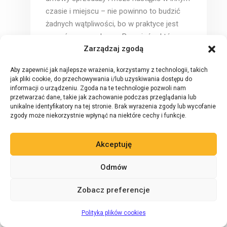
czasie i miejscu – nie powinno to budzić
żadnych wątpliwości, bo w praktyce jest
czymś powszechnym. Przepisów, które
Zarządzaj zgodą
regulowałyby w jakiś szczególny sposób
miejsce zawarcia umowy sprzedaży nie ma,
Aby zapewnić jak najlepsze wrażenia, korzystamy z technologii, takich
wobec czego podlega to jedynie ogólnej,
jak pliki cookie, do przechowywania i/lub uzyskiwania dostępu do
dyspozytywnej regulacji z art. 70 k.c.
informacji o urządzeniu. Zgoda na te technologie pozwoli nam
przetwarzać dane, takie jak zachowanie podczas przeglądania lub
Nie ma zatem żadnych przyczyn, dla
unikalne identyfikatory na tej stronie. Brak wyrażenia zgody lub wycofanie
których miałoby niedopuszczalne być
zgody może niekorzystnie wpłynąć na niektóre cechy i funkcje.
zawarcie umowy sprzedaży napoju
alkoholowego na odległość, która będzie
Akceptuję
zawarta (choćby na mocy postanowienia
umowy – regulaminu sklepu, OWU itd.) w
Odmów
siedzibie przedsiębiorcy – sklepie objętym
zezwoleniem na sprzedaż alkoholu.
Zobacz preferencje
Kwestia tego, gdzie i kiedy zostaną
Zadaj pytanie 24/7
AI
spełnione świadczenia stron, jest
Polityka plików cookies
pozbawiona znaczenia.