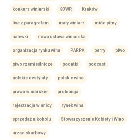
konkurs winiarski
KOWR
Kraków
live z paragrafem
mały winiarz
miód pitny
nalewki
nowa ustawa winiarska
organizacja rynku wina
PARPA
perry
piwo
piwo rzemieślnicze
podatki
podcast
polskie destylaty
polskie wino
prawo winiarskie
prohibicja
rejestracja winnicy
rynek wina
sprzedaż alkoholu
Stowarzyszenie Kobiety i Wino
urząd skarbowy