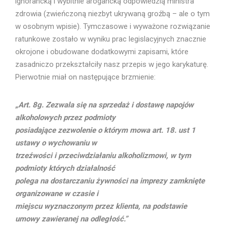
ignorancką i wybitnie arogancką odpowiedzią ministra
zdrowia (zwieńczoną niezbyt ukrywaną groźbą – ale o tym
w osobnym wpisie). Tymczasowe i wyważone rozwiązanie
ratunkowe zostało w wyniku prac legislacyjnych znacznie
okrojone i obudowane dodatkowymi zapisami, które
zasadniczo przekształciły nasz przepis w jego karykaturę.
Pierwotnie miał on następujące brzmienie:
„Art. 8g. Zezwala się na sprzedaż i dostawę napojów
alkoholowych przez podmioty
posiadające zezwolenie o którym mowa art. 18. ust 1
ustawy o wychowaniu w
trzeźwości i przeciwdziałaniu alkoholizmowi, w tym
podmioty których działalność
polega na dostarczaniu żywności na imprezy zamknięte
organizowane w czasie i
miejscu wyznaczonym przez klienta, na podstawie
umowy zawieranej na odległość.”