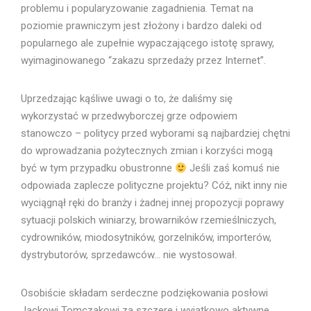
problemu i popularyzowanie zagadnienia. Temat na
poziomie prawniczym jest złożony i bardzo daleki od
popularnego ale zupełnie wypaczającego istotę sprawy,
wyimaginowanego “zakazu sprzedaży przez Internet”.
Uprzedzając kąśliwe uwagi o to, że daliśmy się
wykorzystać w przedwyborczej grze odpowiem
stanowczo – politycy przed wyborami są najbardziej chętni
do wprowadzania pożytecznych zmian i korzyści mogą
być w tym przypadku obustronne
Jeśli zaś komuś nie
odpowiada zaplecze polityczne projektu? Cóż, nikt inny nie
wyciągnął ręki do branży i żadnej innej propozycji poprawy
sytuacji polskich winiarzy, browarników rzemieślniczych,
cydrowników, miodosytników, gorzelników, importerów,
dystrybutorów, sprzedawców… nie wystosował.
Osobiście składam serdeczne podziękowania posłowi
Jackowi Tomczakowi za szczere i wyjątkowo aktywne