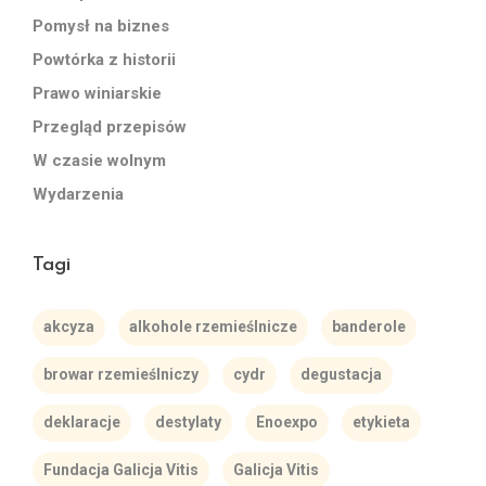
Pomysł na biznes
Powtórka z historii
Prawo winiarskie
Przegląd przepisów
W czasie wolnym
Wydarzenia
Tagi
akcyza
alkohole rzemieślnicze
banderole
browar rzemieślniczy
cydr
degustacja
deklaracje
destylaty
Enoexpo
etykieta
Fundacja Galicja Vitis
Galicja Vitis