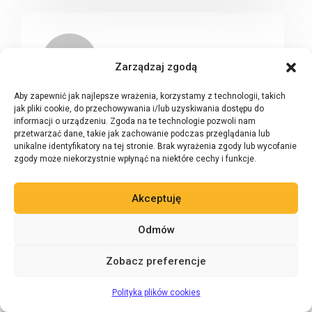
Zarządzaj zgodą
Aby zapewnić jak najlepsze wrażenia, korzystamy z technologii, takich
jak pliki cookie, do przechowywania i/lub uzyskiwania dostępu do
Paweł Parma
informacji o urządzeniu. Zgoda na te technologie pozwoli nam
19/03/2020 o 17:49
przetwarzać dane, takie jak zachowanie podczas przeglądania lub
unikalne identyfikatory na tej stronie. Brak wyrażenia zgody lub wycofanie
zgody może niekorzystnie wpłynąć na niektóre cechy i funkcje.
Przyszła mi do głowy jeszcze taką myśl: co w
przypadku, gdyby kupujący wystawił mi
pełnomocnictwo do odbioru towaru w jego
Akceptuję
imieniu? W tym przypadku ja, osoba fizyczna,
Odmów
jako pełnomocnik fizycznie odbieram towar w
miejscu sprzedaży od sprzedawcy, czyli firmy
Zobacz preferencje
(nawet jeśli jestem udziałowcem) i wysyłam już
Zadaj pytanie 24/7
wtedy Panu X jako pan Y, a nie jako firma. A to
AI
Polityka plików cookies
mam nadzieję nie jest zabronione?