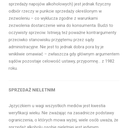
sprzedaży napojów alkoholowych) jest jednak fizyczny
odbiór rzeczy w punkcie sprzedaży określonym w
zezwoleniu – co wyklucza zgodne z warunkami
zezwolenia dostarczenie wina do konsumenta. Budzi to
oczywisty sprzeciw. Istnieją też poważne kontrargumenty
przeciwko stanowisku przyjętemu przez sądy
administracyjne. Nie jest to jednak dobra pora by je
wnikliwie omawiać – zwłaszcza gdy głównym argumentem
sądów pozostaje celowość ustawy, przypomnę… z 1982
roku.
SPRZEDAŻ NIELETNIM
Języczkiem u wagi wszystkich mediów jest kwestia
weryfikacji wieku. Nie zważając na zasadnicze podstawy
ograniczenia, o których mowa wyżej, wiele osób uważa, że
sprzedaż alkoholu osobie nieletniej jest jedynym