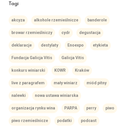
Tagi
akcyza
alkohole rzemieślnicze
banderole
browar rzemieślniczy
cydr
degustacja
deklaracje
destylaty
Enoexpo
etykieta
Fundacja Galicja Vitis
Galicja Vitis
konkurs winiarski
KOWR
Kraków
live z paragrafem
mały winiarz
miód pitny
nalewki
nowa ustawa winiarska
organizacja rynku wina
PARPA
perry
piwo
piwo rzemieślnicze
podatki
podcast