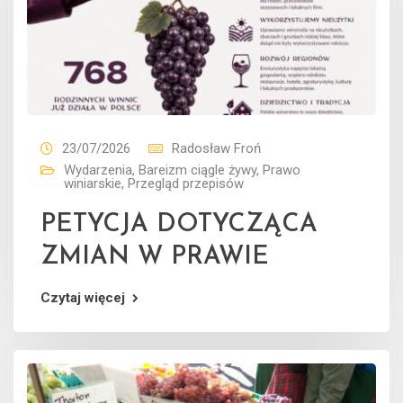
23/07/2026
Radosław Froń
Wydarzenia
,
Bareizm ciągle żywy
,
Prawo
winiarskie
,
Przegląd przepisów
PETYCJA DOTYCZĄCA
ZMIAN W PRAWIE
Czytaj więcej