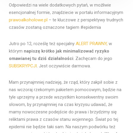
Odpowiedzi na wiele dodatkowych pytań, w możliwie
esencjonalnej formie, znajdziecie w portalu informacyjnym
prawoalkoholowe.pl
– te kluczowe z perspektywy trudnych
czasów zostaną oznaczone tagiem #epidemia
Jutro po 12, roześlę też specjalny
ALERT PRAWNY,
w
którym
napiszę krótko jak minimalizować ryzyko
omawianej tu dziś działalności
. Zachęcam do jego
SUBSKRYPCJI
. Jest oczywiście darmowa.
Mam przynajmniej nadzieję, że rząd, który zakpił sobie z
nas wczoraj rzekomym pakietem pomocowym, będzie na
tyle uprzejmy a przede wszystkim konsekwentny swoim
słowom, by przynajmniej na czas kryzysu udawać, że
mamy nowoczesne podejście do prawa i brzydzimy się
reliktami prawa z czasów stanu wojennego. Świat po tej
epidemii nie będzie taki sam. Na naszym podwórku też