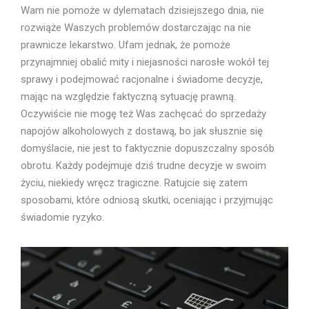
Wam nie pomoże w dylematach dzisiejszego dnia, nie
rozwiąże Waszych problemów dostarczając na nie
prawnicze lekarstwo. Ufam jednak, że pomoże
przynajmniej obalić mity i niejasności narosłe wokół tej
sprawy i podejmować racjonalne i świadome decyzje,
mając na względzie faktyczną sytuację prawną.
Oczywiście nie mogę też Was zachęcać do sprzedaży
napojów alkoholowych z dostawą, bo jak słusznie się
domyślacie, nie jest to faktycznie dopuszczalny sposób
obrotu. Każdy podejmuje dziś trudne decyzje w swoim
życiu, niekiedy wręcz tragiczne. Ratujcie się zatem
sposobami, które odniosą skutki, oceniając i przyjmując
świadomie ryzyko.