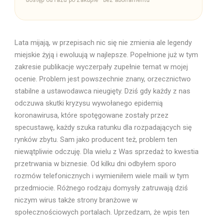
dostęp od razu po zakupie · bez abonamentu
Lata mijają, w przepisach nic się nie zmienia ale legendy
miejskie żyją i ewoluują w najlepsze. Popełnione już w tym
zakresie publikacje wyczerpały zupełnie temat w mojej
ocenie. Problem jest powszechnie znany, orzecznictwo
stabilne a ustawodawca nieugięty. Dziś gdy każdy z nas
odczuwa skutki kryzysu wywołanego epidemią
koronawirusa, które spotęgowane zostały przez
specustawę, każdy szuka ratunku dla rozpadających się
rynków zbytu. Sam jako producent też, problem ten
niewątpliwie odczuję. Dla wielu z Was sprzedaż to kwestia
przetrwania w biznesie. Od kilku dni odbyłem sporo
rozmów telefonicznych i wymieniłem wiele maili w tym
przedmiocie. Różnego rodzaju domysły zatruwają dziś
niczym wirus także strony branżowe w
społecznościowych portalach. Uprzedzam, że wpis ten