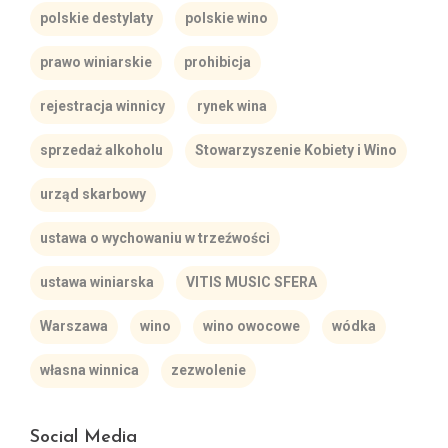
polskie destylaty
polskie wino
prawo winiarskie
prohibicja
rejestracja winnicy
rynek wina
sprzedaż alkoholu
Stowarzyszenie Kobiety i Wino
urząd skarbowy
ustawa o wychowaniu w trzeźwości
ustawa winiarska
VITIS MUSIC SFERA
Warszawa
wino
wino owocowe
wódka
własna winnica
zezwolenie
Social Media