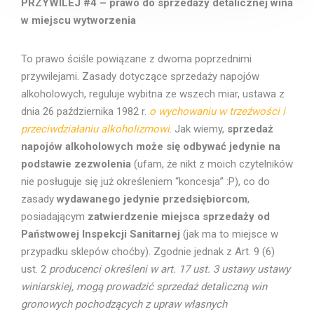
PRZYWILEJ #4 – prawo do sprzedaży detalicznej wina
w miejscu wytworzenia
To prawo ściśle powiązane z dwoma poprzednimi
przywilejami. Zasady dotyczące sprzedaży napojów
alkoholowych, reguluje wybitna ze wszech miar, ustawa z
dnia 26 października 1982 r.
o wychowaniu w trzeźwości i
przeciwdziałaniu alkoholizmowi
. Jak wiemy,
sprzedaż
napojów alkoholowych może się odbywać jedynie na
podstawie zezwolenia
(ufam, że nikt z moich czytelników
nie posługuje się już określeniem “koncesja” :P), co do
zasady
wydawanego jedynie przedsiębiorcom
,
posiadającym
zatwierdzenie miejsca sprzedaży od
Państwowej Inspekcji Sanitarnej
(jak ma to miejsce w
przypadku sklepów choćby). Zgodnie jednak z Art. 9 (6)
ust. 2
producenci określeni w art. 17 ust. 3 ustawy ustawy
winiarskiej, mogą prowadzić sprzedaż detaliczną win
gronowych pochodzących z upraw własnych