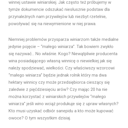
winnej ustawie winiarskiej. Jak często też próbujemy w
tymże dokumencie odszukać niesłusznie podstaw dla
przynależnych nam przywilejów lub niezbyt rzetelnie,
powoływać się na niewymienione w niej prawa.
Niemniej problemów przysparza winiarzom także medialne
jedynie pojęcie – “małego winiarza”. Tak bowiem zwykło
się nazywać… No właśnie. Kogo? Niewątpliwie producenta
wina posiadającego własną winnicę o niewielkiej jak się
należy spodziewać, wielkości. Czy właściwszy wzorcowi
“małego winiarza” będzie jednak rolnik który ma dwa
hektary winnicy czy może przedsiębiorca cieszący się
zaledwie z pięćdziesięciu arów? Czy mając 20 ha nie
można korzystać z winiarskich przywilejów “małego
winiarza” jeśli wino wciąż produkuje się z upraw własnych?
Kto musi uzyskać odbiór sanepidu a kto może kupować
owoce? O tym wszystkim dzisiaj.