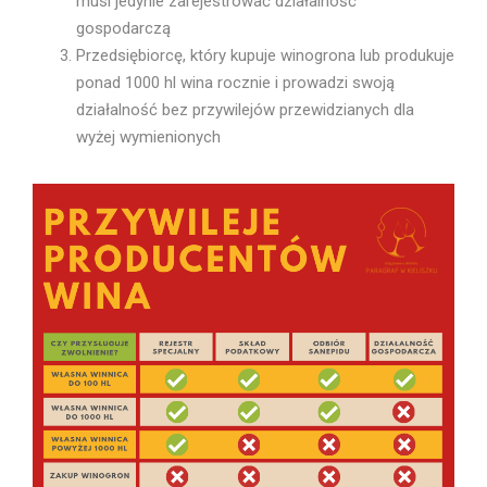
musi jedynie zarejestrować działalność
gospodarczą
Przedsiębiorcę, który kupuje winogrona lub produkuje
ponad 1000 hl wina rocznie i prowadzi swoją
działalność bez przywilejów przewidzianych dla
wyżej wymienionych