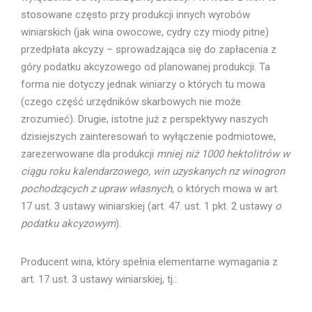
stosowane często przy produkcji innych wyrobów
winiarskich (jak wina owocowe, cydry czy miody pitne)
przedpłata akcyzy – sprowadzająca się do zapłacenia z
góry podatku akcyzowego od planowanej produkcji. Ta
forma nie dotyczy jednak winiarzy o których tu mowa
(czego część urzędników skarbowych nie może
zrozumieć). Drugie, istotne już z perspektywy naszych
dzisiejszych zainteresowań to wyłączenie podmiotowe,
zarezerwowane dla produkcji
mniej niż 1000 hektolitrów w
ciągu roku kalendarzowego, win uzyskanych n
z winogron
pochodzących z upraw własnych
, o których mowa w art.
17 ust. 3 ustawy winiarskiej (art. 47. ust. 1 pkt. 2 ustawy
o
podatku akcyzowym
).
Producent wina, który spełnia elementarne wymagania z
art. 17 ust. 3 ustawy winiarskiej, tj.: