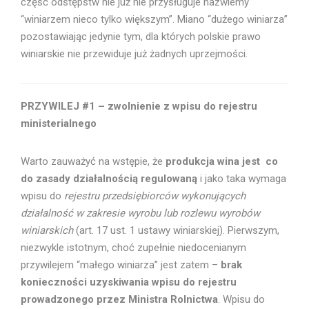
część odstępstw nie już nie przysługuje nazwiemy
“winiarzem nieco tylko większym”. Miano “dużego winiarza”
pozostawiając jedynie tym, dla których polskie prawo
winiarskie nie przewiduje już żadnych uprzejmości.
PRZYWILEJ #1 – zwolnienie z wpisu do rejestru
ministerialnego
Warto zauważyć na wstępie, że
produkcja wina jest co
do zasady działalnością regulowaną
i jako taka wymaga
wpisu do
rejestru przedsiębiorców wykonujących
działalność w zakresie wyrobu lub rozlewu wyrobów
winiarskich
(art. 17 ust. 1 ustawy winiarskiej). Pierwszym,
niezwykle istotnym, choć zupełnie niedocenianym
przywilejem “małego winiarza” jest zatem –
brak
konieczności uzyskiwania wpisu do rejestru
prowadzonego przez Ministra Rolnictwa
. Wpisu do