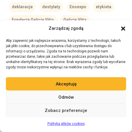
deklaracje
destylaty
Enoexpo
etykieta
Fundacja Galicja Vitis
Galicja Vitis
Zarządzaj zgodą
konkurs winiarski
KOWR
Kraków
Aby zapewnić jak najlepsze wrażenia, korzystamy z technologii, takich
live z paragrafem
mały winiarz
miód pitny
jak pliki cookie, do przechowywania i/lub uzyskiwania dostępu do
informacji o urządzeniu. Zgoda na te technologie pozwoli nam
przetwarzać dane, takie jak zachowanie podczas przeglądania lub
nalewki
nowa ustawa winiarska
unikalne identyfikatory na tej stronie. Brak wyrażenia zgody lub wycofanie
zgody może niekorzystnie wpłynąć na niektóre cechy i funkcje.
organizacja rynku wina
PARPA
perry
piwo
Akceptuję
piwo rzemieślnicze
podatki
podcast
Odmów
polskie destylaty
polskie wino
Zobacz preferencje
prawo winiarskie
prohibicja
Zadaj pytanie 24/7
AI
rejestracja winnicy
rynek wina
Polityka plików cookies