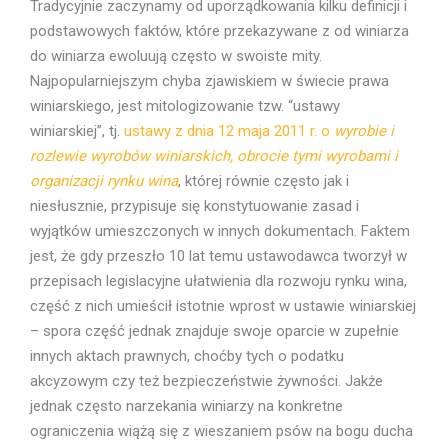
Tradycyjnie zaczynamy od uporządkowania kilku definicji i
podstawowych faktów, które przekazywane z od winiarza
do winiarza ewoluują często w swoiste mity.
Najpopularniejszym chyba zjawiskiem w świecie prawa
winiarskiego, jest mitologizowanie tzw. “ustawy
winiarskiej”, tj.
ustawy z dnia 12 maja 2011 r. o
wyrobie i
rozlewie wyrobów winiarskich, obrocie tymi wyrobami i
organizacji rynku wina
, której równie często jak i
niesłusznie, przypisuje się konstytuowanie zasad i
wyjątków umieszczonych w innych dokumentach. Faktem
jest, że gdy przeszło 10 lat temu ustawodawca tworzył w
przepisach legislacyjne ułatwienia dla rozwoju rynku wina,
część z nich umieścił istotnie wprost w ustawie winiarskiej
– spora część jednak znajduje swoje oparcie w zupełnie
innych aktach prawnych, choćby tych o podatku
akcyzowym czy też bezpieczeństwie żywności. Jakże
jednak często narzekania winiarzy na konkretne
ograniczenia wiążą się z wieszaniem psów na bogu ducha