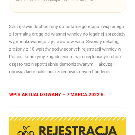
dostęp od razu po zakupie · bez abonamentu
Szczęśliwie dochodzimy do ostatniego etapu związanego
z formalną drogą od własnej winnicy do legalnej sprzedaży
wyprodukowanego z jej owoców wina. Swoisty dekalog,
złożony z 10 wpisów poświęconych rejestracji winnicy w
Polsce, kończymy zagadnieniem najmniej lubianym choć
często też niepotrzebnie demonizowanym – akcyzą i
obowiązkiem naklejania znienawidzonych banderoli.
WPIS AKTUALIZOWANY – 7 MARCA 2022 R.