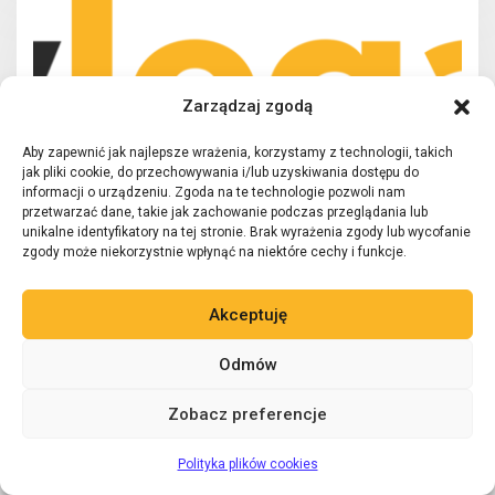
Zarządzaj zgodą
Aby zapewnić jak najlepsze wrażenia, korzystamy z technologii, takich
jak pliki cookie, do przechowywania i/lub uzyskiwania dostępu do
informacji o urządzeniu. Zgoda na te technologie pozwoli nam
przetwarzać dane, takie jak zachowanie podczas przeglądania lub
unikalne identyfikatory na tej stronie. Brak wyrażenia zgody lub wycofanie
zgody może niekorzystnie wpłynąć na niektóre cechy i funkcje.
03/04/2026
Radosław Froń
Pomysł na biznes
,
Prawo winiarskie
Akceptuję
Nowości w sklepie
Odmów
PRAWOALKOHOLOWE.P
Zobacz preferencje
L
Zadaj pytanie 24/7
AI
Polityka plików cookies