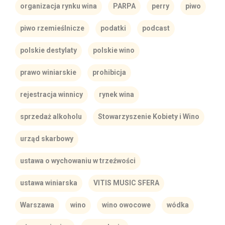
organizacja rynku wina
PARPA
perry
piwo
piwo rzemieślnicze
podatki
podcast
polskie destylaty
polskie wino
prawo winiarskie
prohibicja
rejestracja winnicy
rynek wina
sprzedaż alkoholu
Stowarzyszenie Kobiety i Wino
urząd skarbowy
ustawa o wychowaniu w trzeźwości
ustawa winiarska
VITIS MUSIC SFERA
Warszawa
wino
wino owocowe
wódka