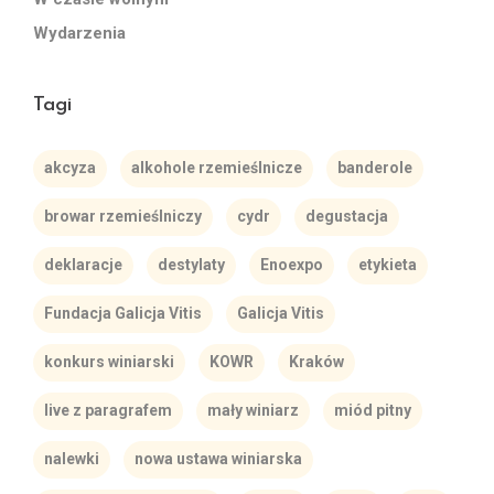
Wydarzenia
Tagi
akcyza
alkohole rzemieślnicze
banderole
browar rzemieślniczy
cydr
degustacja
deklaracje
destylaty
Enoexpo
etykieta
Fundacja Galicja Vitis
Galicja Vitis
konkurs winiarski
KOWR
Kraków
live z paragrafem
mały winiarz
miód pitny
nalewki
nowa ustawa winiarska