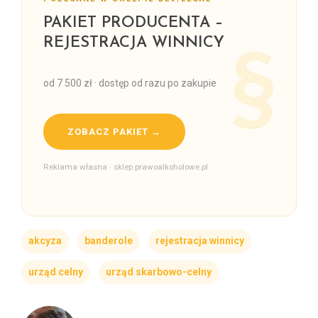
PAKIET PRODUCENTA –
REJESTRACJA WINNICY
od 7 500 zł · dostęp od razu po zakupie
ZOBACZ PAKIET →
Reklama własna · sklep.prawoalkoholowe.pl
akcyza
banderole
rejestracja winnicy
urząd celny
urząd skarbowo-celny