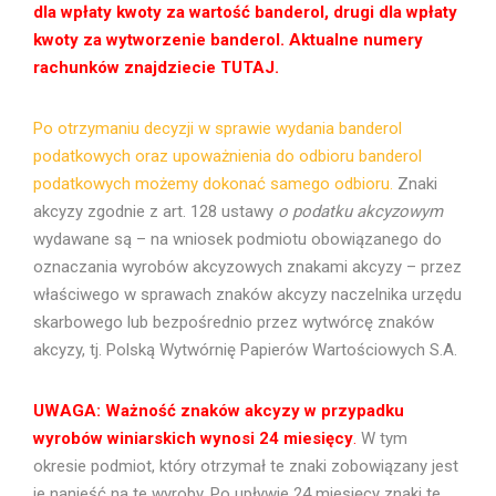
dla wpłaty kwoty za wartość banderol, drugi dla wpłaty
kwoty za wytworzenie banderol.
Aktualne numery
rachunków znajdziecie
TUTAJ
.
Po otrzymaniu decyzji w sprawie wydania banderol
podatkowych oraz u
poważnienia do odbioru banderol
podatkowych możemy dokonać samego odbioru.
Znaki
akcyzy zgodnie z art. 128 ustawy
o podatku akcyzowym
wydawane są – na wniosek podmiotu obowiązanego do
oznaczania wyrobów akcyzowych znakami akcyzy – przez
właściwego w sprawach znaków akcyzy naczelnika urzędu
skarbowego lub bezpośrednio przez wytwórcę znaków
akcyzy, tj. Polską Wytwórnię Papierów Wartościowych S.A.
UWAGA: Ważność znaków akcyzy w przypadku
wyrobów winiarskich wynosi 24 miesięcy
.
W tym
okresie podmiot, który otrzymał te znaki zobowiązany jest
je nanieść na te wyroby. Po upływie 24 miesięcy znaki te