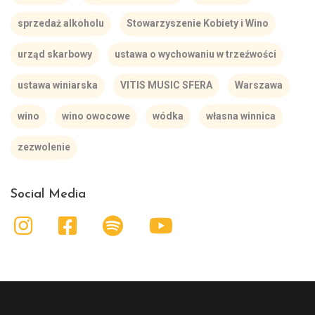
sprzedaż alkoholu
Stowarzyszenie Kobiety i Wino
urząd skarbowy
ustawa o wychowaniu w trzeźwości
ustawa winiarska
VITIS MUSIC SFERA
Warszawa
wino
wino owocowe
wódka
własna winnica
zezwolenie
Social Media