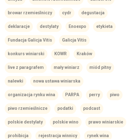
browar rzemieślniczy
cydr
degustacja
deklaracje
destylaty
Enoexpo
etykieta
Fundacja Galicja Vitis
Galicja Vitis
konkurs winiarski
KOWR
Kraków
live z paragrafem
mały winiarz
miód pitny
nalewki
nowa ustawa winiarska
organizacja rynku wina
PARPA
perry
piwo
piwo rzemieślnicze
podatki
podcast
polskie destylaty
polskie wino
prawo winiarskie
prohibicja
rejestracja winnicy
rynek wina