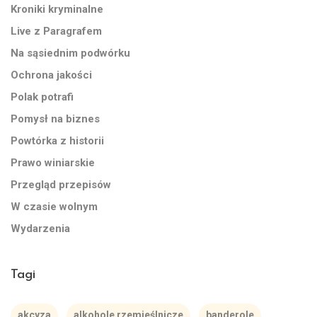
Kroniki kryminalne
Live z Paragrafem
Na sąsiednim podwórku
Ochrona jakości
Polak potrafi
Pomysł na biznes
Powtórka z historii
Prawo winiarskie
Przegląd przepisów
W czasie wolnym
Wydarzenia
Tagi
akcyza
alkohole rzemieślnicze
banderole