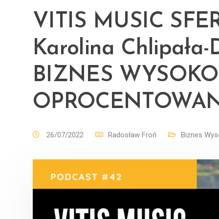
VITIS MUSIC SFE
Karolina Chlipał
BIZNES WYSOKO
OPROCENTOWAN
26/07/2022
Radosław Froń
Biznes Wys