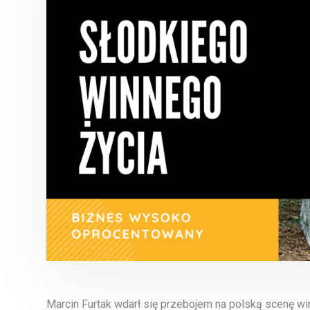
Marcin Furtak wdarł się przebojem na polską scenę wini