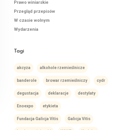
Prawo winiarskie
Przegląd przepisów
W czasie wolnym
Wydarzenia
Tagi
akcyza
alkohole rzemieślnicze
banderole
browar rzemieślniczy
cydr
degustacja
deklaracje
destylaty
Enoexpo
etykieta
Fundacja Galicja Vitis
Galicja Vitis