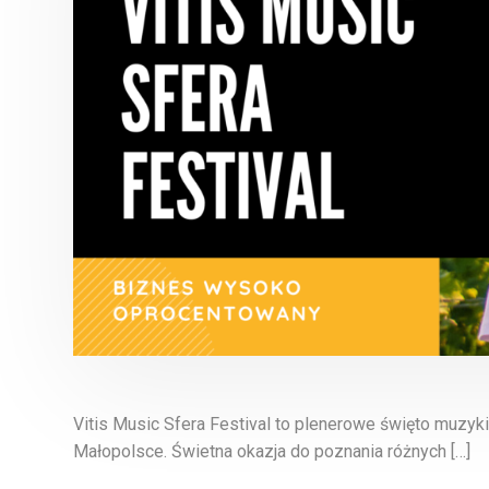
Vitis Music Sfera Festival to plenerowe święto muzy
Małopolsce. Świetna okazja do poznania różnych […]