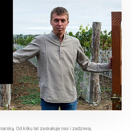
arską. Od kilku lat zaskakuje nas i zadziwia,