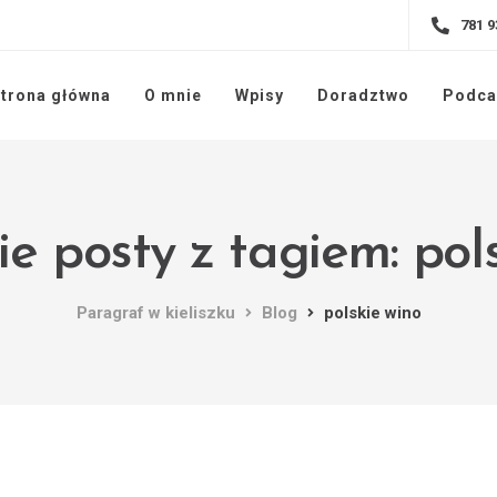
781 9
trona główna
O mnie
Wpisy
Doradztwo
Podca
e posty z tagiem: pol
Paragraf w kieliszku
Blog
polskie wino