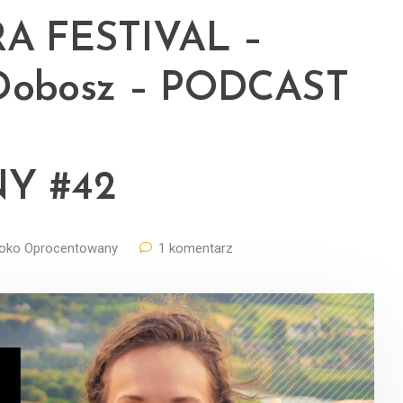
RA FESTIVAL –
a-Dobosz – PODCAST
Y #42
oko Oprocentowany
1 komentarz