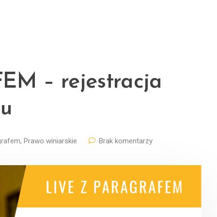
M – rejestracja
ku
grafem
,
Prawo winiarskie
Brak komentarzy