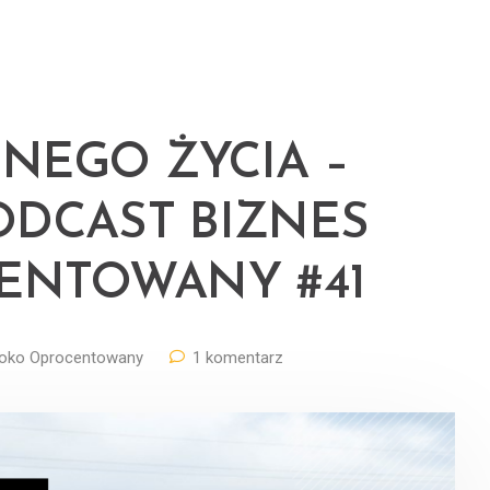
NEGO ŻYCIA –
 PODCAST BIZNES
ENTOWANY #41
oko Oprocentowany
1 komentarz