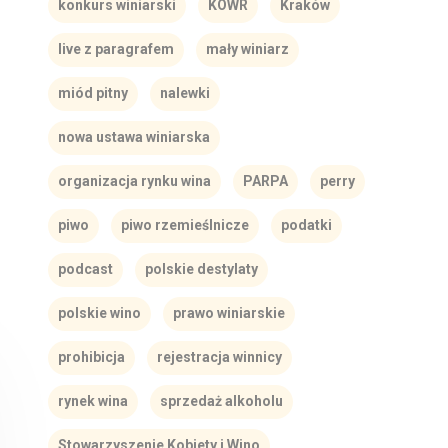
konkurs winiarski
KOWR
Kraków
live z paragrafem
mały winiarz
miód pitny
nalewki
nowa ustawa winiarska
organizacja rynku wina
PARPA
perry
piwo
piwo rzemieślnicze
podatki
podcast
polskie destylaty
polskie wino
prawo winiarskie
prohibicja
rejestracja winnicy
rynek wina
sprzedaż alkoholu
Stowarzyszenie Kobiety i Wino