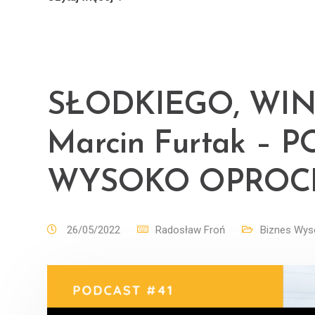
SŁODKIEGO, WIN
Marcin Furtak –
WYSOKO OPROC
26/05/2022
Radosław Froń
Biznes Wys