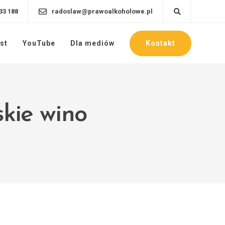
33 188
radoslaw@prawoalkoholowe.pl
Kontakt
st
YouTube
Dla mediów
skie wino